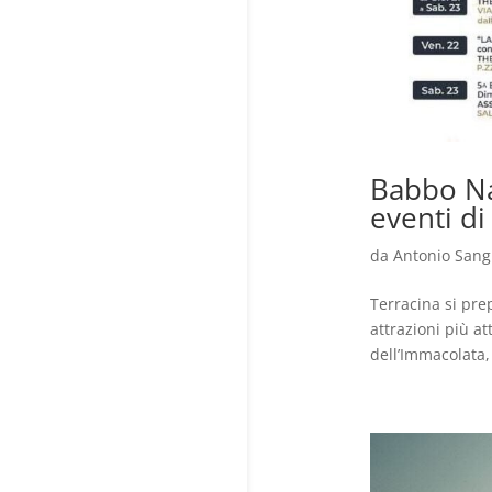
Babbo Nat
eventi d
da
Antonio Sang
Terracina si prep
attrazioni più at
dell’Immacolata, 