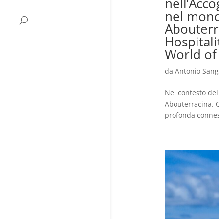
nell’Acco
nel mond
Abouterra
Hospitali
World of
da
Antonio Sang
Nel contesto del
Abouterracina. Q
profonda connessi