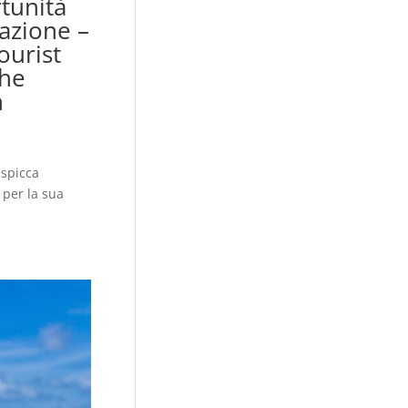
rtunità
azione –
ourist
the
n
 spicca
 per la sua