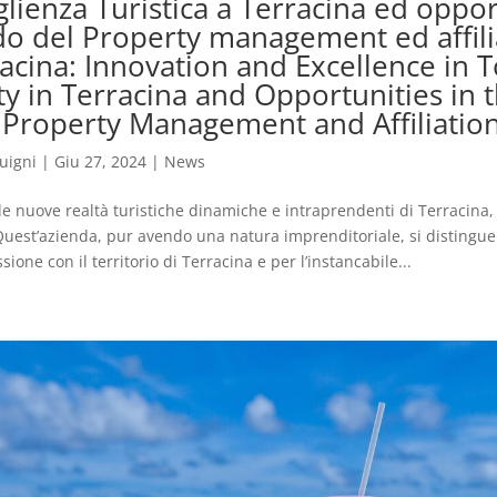
glienza Turistica a Terracina ed oppo
o del Property management ed affili
cina: Innovation and Excellence in T
ty in Terracina and Opportunities in 
 Property Management and Affiliatio
uigni
|
Giu 27, 2024
|
News
le nuove realtà turistiche dinamiche e intraprendenti di Terracina,
uest’azienda, pur avendo una natura imprenditoriale, si distingue
one con il territorio di Terracina e per l’instancabile...