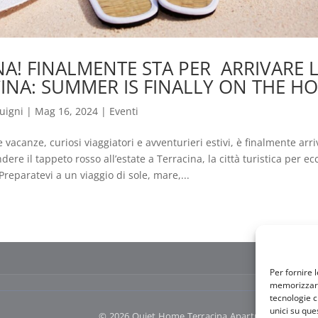
A! FINALMENTE STA PER ARRIVARE L
CINA: SUMMER IS FINALLY ON THE H
uigni
|
Mag 16, 2024
|
Eventi
 vacanze, curiosi viaggiatori e avventurieri estivi, è finalmente arriv
re il tappeto rosso all’estate a Terracina, la città turistica per ec
 Preparatevi a un viaggio di sole, mare,...
Per fornire 
memorizzare 
tecnologie c
unici su que
© 2026 Quiet Home Terracina Apartments · di Annar