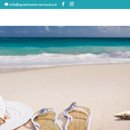
info@quiethome-terracina.it