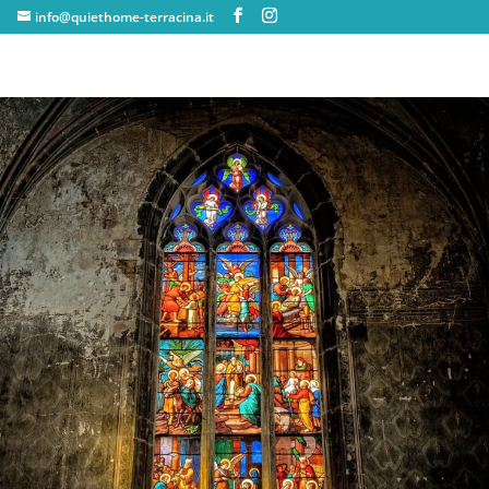
info@quiethome-terracina.it