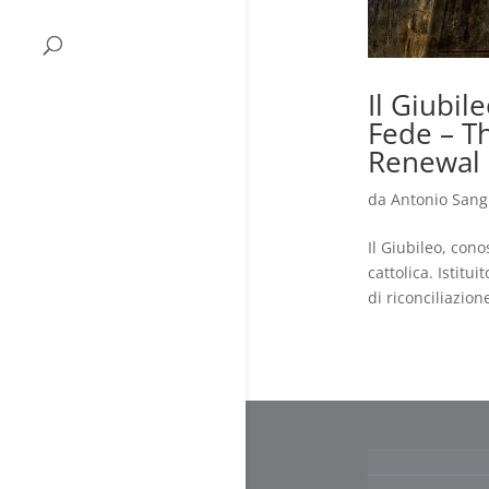
Il Giubi
Fede – T
Renewal 
da
Antonio Sang
Il Giubileo, con
cattolica. Istitu
di riconciliazion