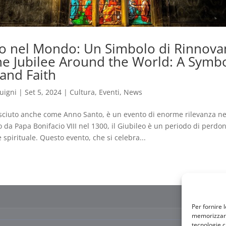
leo nel Mondo: Un Simbolo di Rinnov
he Jubilee Around the World: A Symbo
and Faith
uigni
|
Set 5, 2024
|
Cultura
,
Eventi
,
News
osciuto anche come Anno Santo, è un evento di enorme rilevanza ne
ito da Papa Bonifacio VIII nel 1300, il Giubileo è un periodo di perdo
e spirituale. Questo evento, che si celebra...
Per fornire 
memorizzare 
tecnologie c